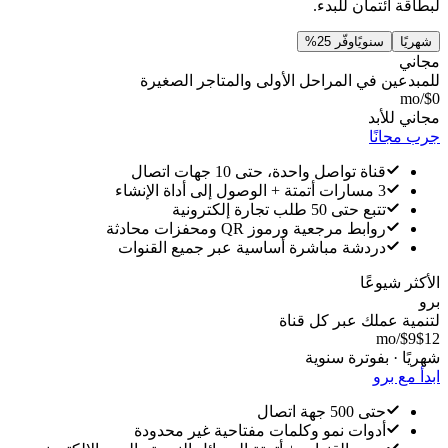
لبطاقة ائتمان للبدء.
شهريًا
سنويًا
وفّر 25%
مجاني
للمبدعين في المراحل الأولى والمتاجر الصغيرة
/mo
$0
مجاني للأبد
جرب مجانًا
قناة تواصل واحدة، حتى 10 جهات اتصال
3 مسارات أتمتة + الوصول إلى أداة الإنشاء
تتبع حتى 50 طلب تجارة إلكترونية
روابط مرجعية ورموز QR ومحفزات محادثة
دردشة مباشرة أساسية عبر جميع القنوات
الأكثر شيوعًا
برو
لتنمية عملك عبر كل قناة
/mo
$9
$12
شهريًا · بفوترة سنوية
ابدأ مع برو
حتى 500 جهة اتصال
أدوات نمو وكلمات مفتاحية غير محدودة