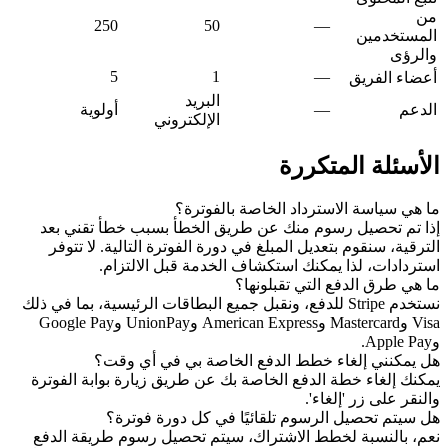
من
250
50
—
المستخدمين
والرؤى
5
1
—
أعضاء الفريق
البريد
الدعم
—
أولوية
الإلكتروني
الأسئلة المتكررة
ما هي سياسة الاسترداد الخاصة بالفوترة؟
إذا تم تحصيل رسوم منك عن طريق الخطأ بسبب خطأ تقني بعد
الترقية، سنقوم بتعديل المبلغ في دورة الفوترة التالية. لا تتوفر
استردادات، لذا يمكنك استكشاف الخدمة قبل الالتزام.
ما هي طرق الدفع التي تقبلونها؟
نستخدم Stripe للدفع، ونقبل جميع البطاقات الرئيسية، بما في ذلك
Visa وMastercard وAmerican Express وUnionPay وGoogle Pay
وApple Pay.
هل يمكنني إلغاء خطط الدفع الخاصة بي في أي وقت؟
يمكنك إلغاء خطة الدفع الخاصة بك عن طريق زيارة بوابة الفوترة
والنقر على زر 'إلغاء'.
هل سيتم تحصيل الرسوم تلقائيًا في كل دورة فوترة؟
نعم، بالنسبة لخطط الاشتراك، سيتم تحصيل رسوم طريقة الدفع