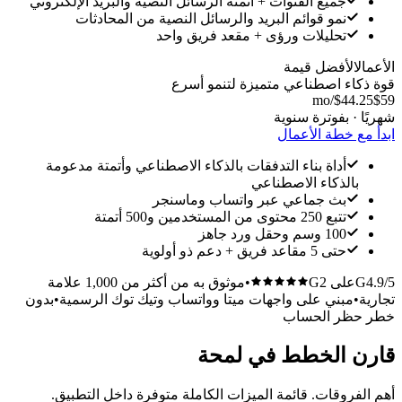
جميع القنوات + أتمتة الرسائل النصية والبريد الإلكتروني
نمو قوائم البريد والرسائل النصية من المحادثات
تحليلات ورؤى + مقعد فريق واحد
الأعمال
الأفضل قيمة
قوة ذكاء اصطناعي متميزة لتنمو أسرع
/mo
$44.25
$59
شهريًا · بفوترة سنوية
ابدأ مع خطة الأعمال
أداة بناء التدفقات بالذكاء الاصطناعي وأتمتة مدعومة
بالذكاء الاصطناعي
بث جماعي عبر واتساب وماسنجر
تتبع 250 محتوى من المستخدمين و500 أتمتة
100 وسم وحقل ورد جاهز
حتى 5 مقاعد فريق + دعم ذو أولوية
4.9/5
G
على G2
•
موثوق به من أكثر من 1,000 علامة
تجارية
•
مبني على واجهات ميتا وواتساب وتيك توك الرسمية
•
بدون
خطر حظر الحساب
قارن الخطط في لمحة
أهم الفروقات. قائمة الميزات الكاملة متوفرة داخل التطبيق.