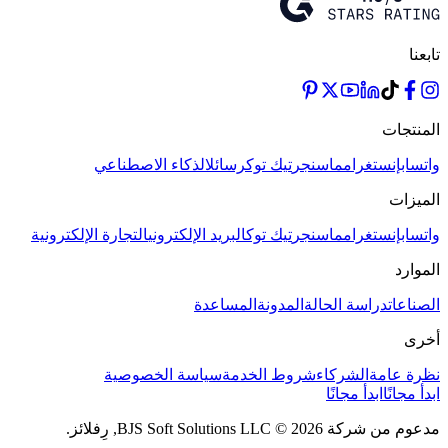
تابعنا
المنتجات
واتساب
إنستغرام
ماسنجر
تيك توك
رسائل
الذكاء الاصطناعي
الميزات
واتساب
إنستغرام
ماسنجر
تيك توك
البريد الإلكتروني
التجارة الإلكترونية
الموارد
الصناعات
دراسة الحالة
المدونة
المساعدة
أخرى
نظرة عامة
الشركاء
شروط الخدمة
سياسة الخصوصية
ابدأ مجانًا
ابدأ مجانًا
مدعوم من شركة BJS Soft Solutions LLC
© 2026, رِفلائز.